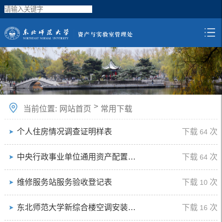
>
当前位置:
网站首页
常用下载
个人住房情况调查证明样表
下载
次
64
中央行政事业单位通用资产配置标准
下载
次
64
维修服务站服务验收登记表
下载
次
10
东北师范大学新综合楼空调安装申请表
下载
次
16