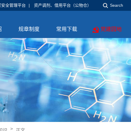
室安全管理平台
|
资产调剂、借用平台（公物仓）
Search
绍
规章制度
常用下载
党建园地
>
知识
正文