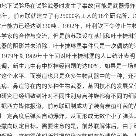
的地下试验场在试验武器时发生了事故(可能是武器爆炸
73年，前苏联就建立了有25000名工人的18个研究
生产能力已经达到330吨。1992年，叶利钦下令停止
科学家的合作与交流，但是前苏联设在基辅和叶卡捷琳
武器的阴影并未消除。叶卡捷琳堡事件只是一次偶然的
1979年到1989年十年间对叶卡捷琳堡的人口统计
失调，新生儿中有中枢神经问题的达80%。如果是一
过这个水平。而炭疽也只是众多生物武器中的一种，还
热病、鼻疽等在内的多种生物武器，基因技术的发展又
的研究已经细致到针对不同性别身高种族都有不同的细
西方媒体报道，前苏联研制成功了装有炭疽杆菌的
到一定高度后弹头自动爆炸，从而形成无数个小子弹头
会撒向既定目标。需要注意的是，前苏联解体后，由于