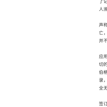
了记
人
声
亡
并
应
切
伯
录
全无
签