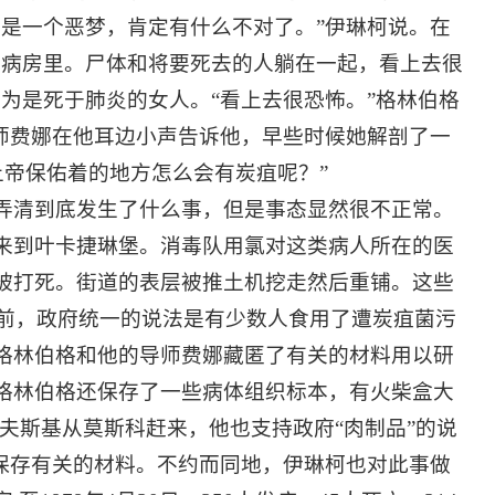
真是一个恶梦，肯定有什么不对了。”伊琳柯说。在
到病房里。尸体和将要死去的人躺在一起，看上去很
为是死于肺炎的女人。“看上去很恐怖。”格林伯格
导师费娜在他耳边小声告诉他，早些时候她解剖了一
个上帝保佑着的地方怎么会有炭疽呢？”
清到底发生了什么事，但是事态显然很不正常。
来到叶卡捷琳堡。消毒队用氯对这类病人所在的医
被打死。街道的表层被推土机挖走然后重铺。这些
年之前，政府统一的说法是有少数人食用了遭炭疽菌污
格林伯格和他的导师费娜藏匿了有关的材料用以研
格林伯格还保存了一些病体组织标本，有火柴盒大
夫斯基从莫斯科赶来，他也支持政府“肉制品”的说
们保存有关的材料。不约而同地，伊琳柯也对此事做