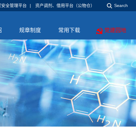
室安全管理平台
|
资产调剂、借用平台（公物仓）
Search
绍
规章制度
常用下载
党建园地