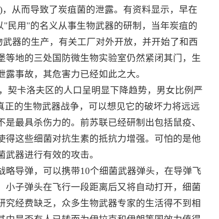
)，从而导致了炭疽菌的泄露。有资料显示，早在
所，以"民用"的名义从事生物武器的研制，当年炭疽的
生物武器的生产，有关工厂对外开放，并开始了和西
堡等地的三处国防微生物实验室仍然紧闭其门，生
泄露事故，其危害力已经如此之大。
表明，契卡洛夫区的人口呈明显下降趋势，男女比例严
场真正的生物武器战争，可以想见它的破坏力将远远
不是最具杀伤力的。前苏联已经研制出包括鼠疫、
使得这些细菌对抗生素的抵抗力增强。可怕的是他
菌武器进行有效的攻击。
战略导弹，可以携带
10个细菌武器弹头，在导弹飞
。小子弹头在飞行一段距离后又将自动打开，细菌
研究经费缺乏，众多生物武器专家的生活得不到相