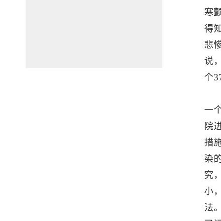
寒
得
悲
说
个
当
一
院
措
染
究
小
法