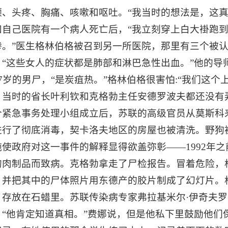
颤、头疼、胸痛、咳嗽和呕吐。“我当时的想法是，这
知自己医院有一个病人死亡后，“我立刻穿上白大褂跑
惨。”医生格林伯格被召到另一所医院，那里有三个被认
，“这些女人的症状都是肺部和淋巴急性出血。”他的
37岁的男尸，“是炭疽热。”格林伯格很害怕:“我们这
时的省长叶利钦和克格勃主任安德罗波夫都还没有弄
个紧急事务处理小组成立后，苏联的高级官员从莫斯科
进行了彻底消毒，契卡洛夫地区的房屋也被清洗。野狗
施使政府对这一事件的解释显得欲盖弥彰
——1992
的肉制品而致病。克格勃拿走了尸检报告。冒着危险，
，并把其中的尸体照片用东德产的胶片制成了幻灯片。
，存放在石蜡里。苏联传染病专家弗拉基米尔·伊奇夫罗
。“他肯定知道真相。”费娜说，但是他私下里鼓励他