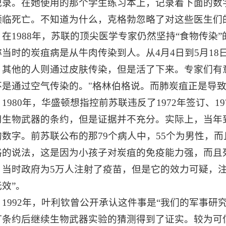
录。在她使用的那个学生练习本上，记录着下面的数字:至1
濒临死亡。不知道为什么，克格勃忽略了对这些医生们
在
1988年，苏联的顶尖医学专家仍然坚持“食物传
称当时的炭疽病是从牛肉传染到人。从4月4日到5月18
，其他的人则通过皮肤传染，但是活了下来。专家们有
不是通过空气传染的。"格林伯格说。而肺炭疽正是导
1980年，华盛顿想指控前苏联违反了1972年签订、
用生物武器的条约，但是证据并不充分。实际上，当年
的数字。前苏联公布的那79个病人中，55个为男性，
格的说法，这是因为小孩子对炭疽的免疫能力强，而且
，当时政府为5万人注射了疫苗，但是它的效力可疑，
效”。
1992年，叶利钦曾公开承认这件事是“我们的军事
订条约后继续生物武器实验的猜测得到了证实。较为可