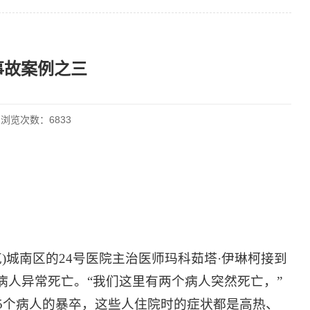
事故案例之三
1 浏览次数：
6833
克)城南区的24号医院主治医师玛科茹塔·伊琳柯接到
病人异常死亡。“我们这里有两个病人突然死亡，”
5个病人的暴卒，这些人住院时的症状都是高热、