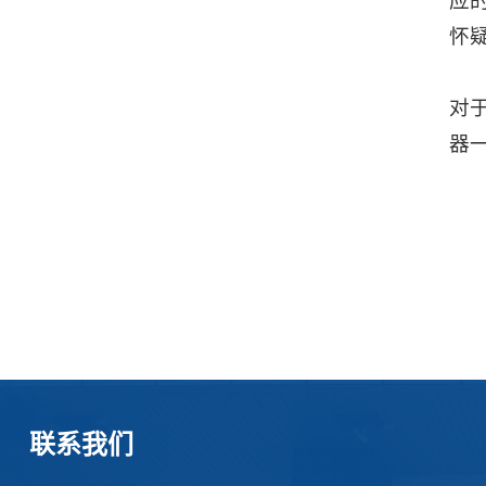
应
怀
近
对
器
联系我们