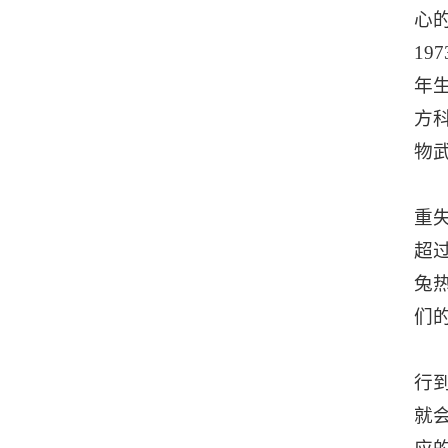
心
19
年
方
物
重
超
兔
们
据
行
就