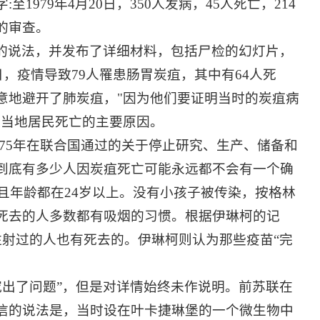
979年4月20日，350人发病，45人死亡，214
的审查。
染”的说法，并发布了详细材料，包括尸检的幻灯片，
日，疫情导致79人罹患肠胃炭疽，其中有64人死
意地避开了肺炭疽，"因为他们要证明当时的炭疽病
致当地居民死亡的主要原因。
1975年在联合国通过的关于停止研究、生产、储备和
到底有多少人因炭疽死亡可能永远都不会有一个确
而且年龄都在24岁以上。没有小孩子被传染，按格林
死去的人多数都有吸烟的习惯。根据伊琳柯的记
注射过的人也有死去的。伊琳柯则认为那些疫苗“完
研究出了问题”，但是对详情始终未作说明。前苏联在
信的说法是，当时设在叶卡捷琳堡的一个微生物中