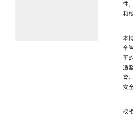
性
和
本
全
平
造
育
安
校