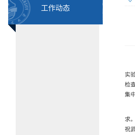
工作动态
实
检
集
求
祝