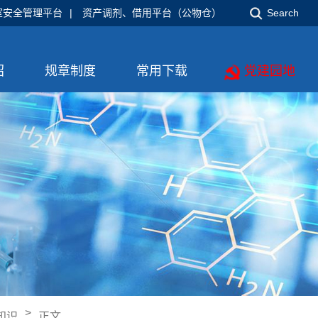
室安全管理平台
|
资产调剂、借用平台（公物仓）
Search
绍
规章制度
常用下载
党建园地
>
知识
正文