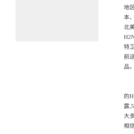
地
本
北
H
特
前
品
的
露
大
相