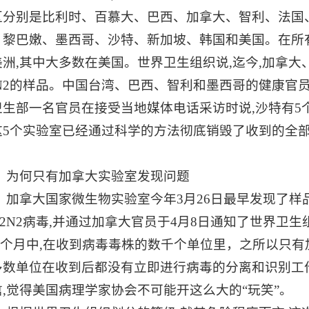
区分别是比利时、百慕大、巴西、加拿大、智利、法国
、黎巴嫩、墨西哥、沙特、新加坡、韩国和美国。在所有
美洲,其中大多数在美国。世界卫生组织说,迄今,加拿
2N2的样品。中国台湾、巴西、智利和墨西哥的健康官
卫生部一名官员在接受当地媒体电话采访时说,沙特有5个
这5个实验室已经通过科学的方法彻底销毁了收到的全
。
为何只有加拿大实验室发现问题
加拿大国家微生物实验室今年
3月26日最早发现了样
H2N2病毒,并通过加拿大官员于4月8日通知了世界卫
,5个月中,在收到病毒毒株的数千个单位里，之所以只
多数单位在收到后都没有立即进行病毒的分离和识别工
信,觉得美国病理学家协会不可能开这么大的“玩笑”。