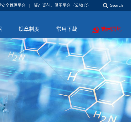
室安全管理平台
|
资产调剂、借用平台（公物仓）
Search
绍
规章制度
常用下载
党建园地