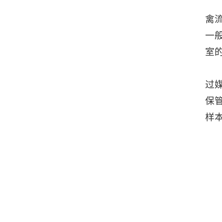
禽
一
室
过
保
样