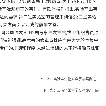
误发的H2N2病毒属于2级病毒,次于SARS、H5N1
验室泄漏病毒的事件。有欧洲报刊指出,实验室出事
达到要求;第二是实验室的管理未到位;第三是实验
有关方面引以为戒的前车之鉴。
国公司误发H2N2病毒事件发生后,世卫组织官员通
们特别强调,高危害的病毒毒株应当由大实验室集中
专门的规则和程序;未经过培训的人不得接触毒株和
上一条：
实验室生物安全事故案例之二
下一条：
云南省某大学废物爆炸事故