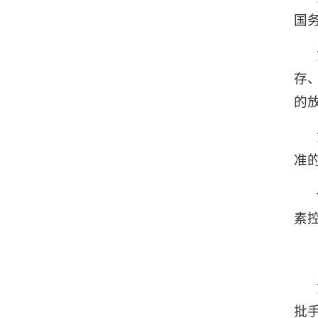
国
存
的
准
素
批