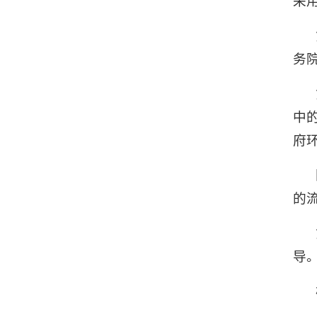
采
务
中
府
的
导