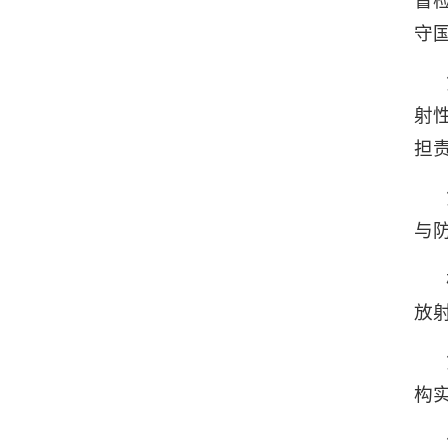
督
守
射
担
与
放
构