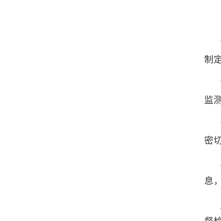
制
监
密
息