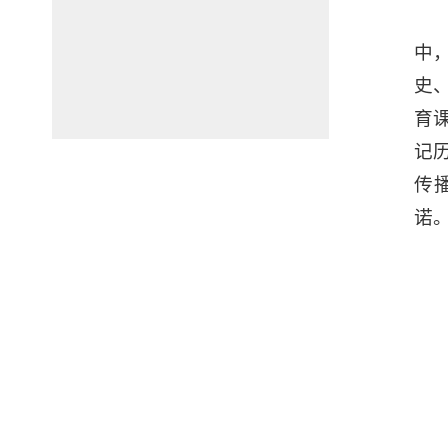
中
史
育
记
传
诺