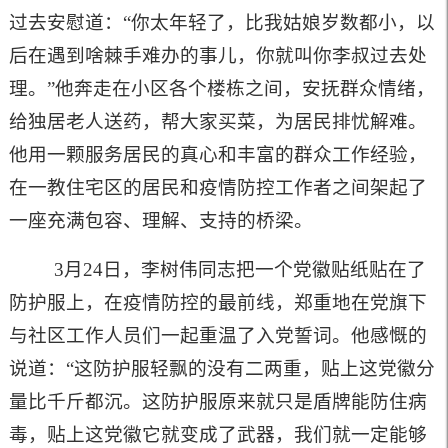
过去安慰道：“你太年轻了，比我姑娘岁数都小，以
后在遇到啥棘手难办的事儿，你就叫你李叔过去处
理。”他奔走在小区各个楼栋之间，安抚群众情绪，
给独居老人送药，帮大家买菜，为居民排忧解难。
他用一颗服务居民的真心和丰富的群众工作经验，
在一教住宅区的居民和疫情防控工作者之间架起了
一座充满包容、理解、支持的桥梁。
3月24日，李树伟同志把一个党徽贴纸贴在了
防护服上，在疫情防控的最前线，郑重地在党旗下
与社区工作人员们一起重温了入党誓词。他感慨的
说道：“这防护服轻飘的没有二两重，贴上这党徽分
量比千斤都沉。这防护服原来就只是盾牌能防住病
毒，贴上这党徽它就变成了武器，我们就一定能够