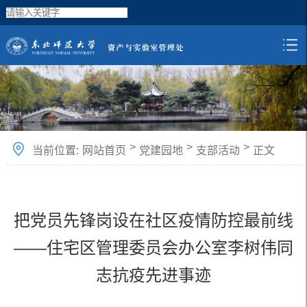
>
>
>
当前位置:
网站首页
党建园地
支部活动
正文
把党员先锋岗设在社区疫情防控最前线
——住宅区管理委员会办公室李树伟同
志抗疫先进事迹