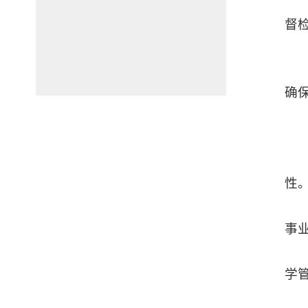
督
确
性
事
学